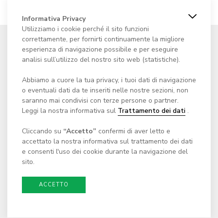
Informativa Privacy
Utilizziamo i cookie perché il sito funzioni
correttamente, per fornirti continuamente la migliore
esperienza di navigazione possibile e per eseguire
analisi sull’utilizzo del nostro sito web (statistiche).
Fondazione Centro culturale
Abbiamo a cuore la tua privacy, i tuoi dati di navigazione
Casa dei Landfogti
o eventuali dati da te inseriti nelle nostre sezioni, non
saranno mai condivisi con terze persone o partner.
Via Cantonale 65
Leggi la nostra informativa sul
Trattamento dei dati
.
c/o Comune di Monteceneri
CH - 6804 Bironico
Cliccando su
“Accetto”
confermi di aver letto e
accettato la nostra informativa sul trattamento dei dati
E-mail:
scrivici@casadeilandfogti.ch
e consenti l'uso dei cookie durante la navigazione del
sito.
ACCETTO