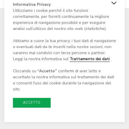
Informativa Privacy
Utilizziamo i cookie perché il sito funzioni
correttamente, per fornirti continuamente la migliore
esperienza di navigazione possibile e per eseguire
analisi sull’utilizzo del nostro sito web (statistiche).
Fondazione Centro culturale
Abbiamo a cuore la tua privacy, i tuoi dati di navigazione
Casa dei Landfogti
o eventuali dati da te inseriti nelle nostre sezioni, non
saranno mai condivisi con terze persone o partner.
Via Cantonale 65
Leggi la nostra informativa sul
Trattamento dei dati
.
c/o Comune di Monteceneri
CH - 6804 Bironico
Cliccando su
“Accetto”
confermi di aver letto e
accettato la nostra informativa sul trattamento dei dati
E-mail:
scrivici@casadeilandfogti.ch
e consenti l'uso dei cookie durante la navigazione del
sito.
ACCETTO