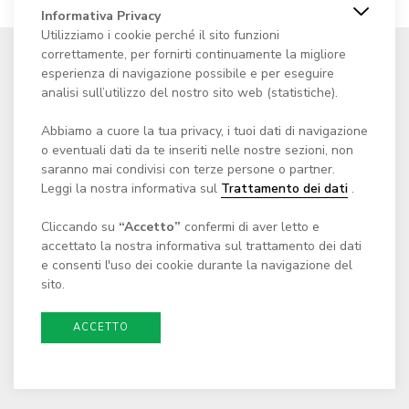
Informativa Privacy
Utilizziamo i cookie perché il sito funzioni
correttamente, per fornirti continuamente la migliore
esperienza di navigazione possibile e per eseguire
analisi sull’utilizzo del nostro sito web (statistiche).
Fondazione Centro culturale
Abbiamo a cuore la tua privacy, i tuoi dati di navigazione
Casa dei Landfogti
o eventuali dati da te inseriti nelle nostre sezioni, non
saranno mai condivisi con terze persone o partner.
Via Cantonale 65
Leggi la nostra informativa sul
Trattamento dei dati
.
c/o Comune di Monteceneri
CH - 6804 Bironico
Cliccando su
“Accetto”
confermi di aver letto e
accettato la nostra informativa sul trattamento dei dati
E-mail:
scrivici@casadeilandfogti.ch
e consenti l'uso dei cookie durante la navigazione del
sito.
ACCETTO